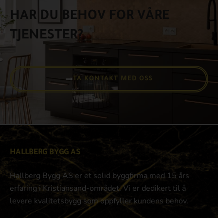
HAR DU BEHOV FOR VÅRE
TJENESTER?
TA KONTAKT MED OSS
HALLBERG BYGG AS
Hallberg Bygg AS er et solid byggfirma med 15 års
erfaring i Kristiansand-området. Vi er dedikert til å
levere kvalitetsbygg som oppfyller kundens behov.