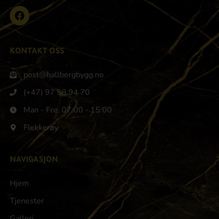
KONTAKT OSS
post@hallbergbygg.no
(+47) 97 58 94 70
Man - Fre: 07:00 - 15:00
Flekkerøy
NAVIGASJON
Hjem
Tjenester
Galleri