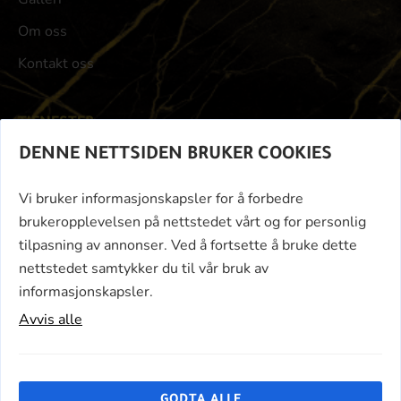
Om oss
Kontakt oss
TJENESTER
DENNE NETTSIDEN BRUKER COOKIES
Nybygg
Påbygg
Vi bruker informasjonskapsler for å forbedre
brukeropplevelsen på nettstedet vårt og for personlig
Rehabilitering
tilpasning av annonser. Ved å fortsette å bruke dette
Bytte av dører/vinduer
nettstedet samtykker du til vår bruk av
informasjonskapsler.
Platting
Avvis alle
Garasje