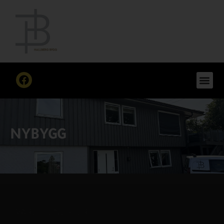
NYBYGG
- VÅRE TJENESTER -