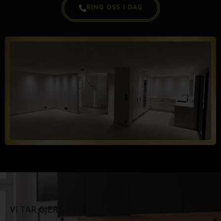
RING OSS I DAG
VI TAR GJERNE EN HYGGELIG SAMTALE!